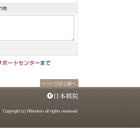
の他
Copyright (c) Nihonkiin all rights reserved.