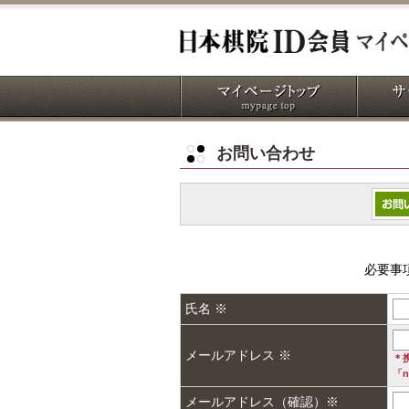
お問い合わせ
必要事
氏名 ※
メールアドレス ※
＊
「n
メールアドレス（確認）※