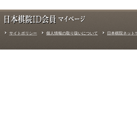
２．前項の定めに係わらず、別段の定めがある場合は、弊院が弊院ウ
会員が弊院ウェブサイトにアクセスすれば当該変更があった旨の通知
第４条（ID等の発行手続き）
本サービスの利用を希望する会員は、弊院ウェブサイト上にてユーザー
めに応じた適正な登録情報の提供がない場合、または適正なパスワード
サイトポリシー
個人情報の取り扱いについて
日本棋院ネット
第５条（退会手続き）
１．会員は、本サービスから退会を希望する場合、弊院が弊院ウェブ
します。
２．会員が次の各号の一に該当すると弊院が判断した場合は、弊院は事
手続きをとることができるものとします。なお、以下の各号の変更・追
（１）本規約において、またはその特約として別途定める禁止事項を行
を登録または利用した場合
（２）相当期間に渡って本サービスを利用しない場合
（３）会員に対する本サービスの運営等に係る円滑な通知・連絡が困
（４）本サービスの利用のために弊院が別途定める会員規約、利用規
（５）その他、弊院が当該ID等および登録情報の管理を停止すべきで
３．本条の定めにより、退会またはID等の利用資格が失効した場合、
だし、弊院が弊院ウェブサイト上で別途定める手続きに従い会員が登
ス上から削除する義務を負わないものとします。