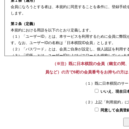
第１条（適用）
会員になろうとする者は、本規約に同意することを条件に、登録手続
します。
第２条（定義）
本規約における用語を以下のとおり定義します。
（１）「ユーザーID」とは、本サービスを利用するために会員に弊院
す。なお、ユーザーIDの名称は「日本棋院ID会員」とします。
（２）「パスワード」とは、会員ご自身が設定し、個人認証を利用する
（３）「ID等」とは、ユーザーIDおよびパスワードを総称していいま
（４）「弊院ウェブサイト」とは、弊院が運営するウェブサイトをい
（※注）既に日本棋院の会員（幽玄の間、
（５）「個人認証」とは、会員が本サービスを利用するために弊院ウェ
員など）の方で8桁の会員番号をお持ちの方は
います。
（６）「登録情報」とは、ユーザーIDを取得するためおよび本サービ
（１）既に日本棋院のサー
メールアドレスおよびその他の情報をいいます。
いいえ、現在日
（７）「履歴情報」とは、弊院に記録される、会員の日本棋院IDの利
（２）上記「利用規約」に
第３条（本規約の適用および変更）
同意して会員登
１．弊院は、本規約を変更する場合は、弊院ウェブサイト上において
サイトにアクセス等すれば当該変更があった旨の通知を閲覧することが
合、かかる変更は会員に承認されたものとみなします。